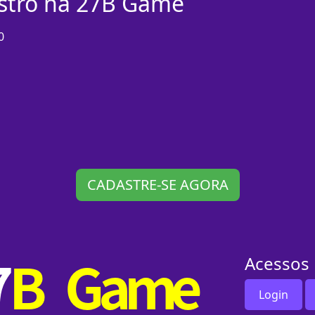
stro na 27B Game
0
CADASTRE-SE AGORA
Acessos
Login