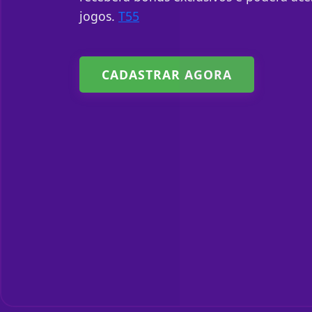
jogos.
T55
CADASTRAR AGORA