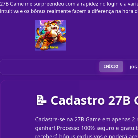
27B Game me surpreendeu com a rapidez no login e a varied
intuitiva e os bônus realmente fazem a diferença na hora d
INÍCIO
JOG
📝 Cadastro 27B
Cadastre-se na 27B Game em apenas 2 
ganhar! Processo 100% seguro e gratuit
receberá bônus exclusivos e poderá ace