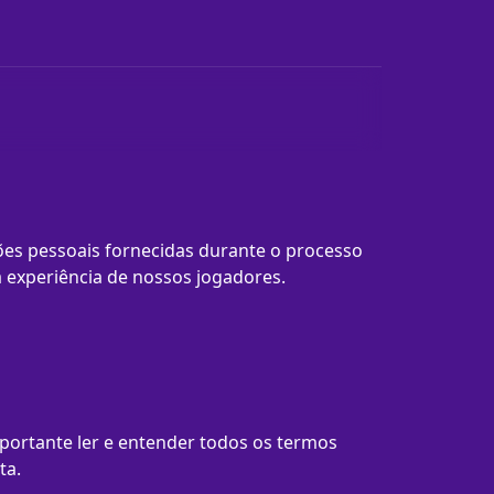
ões pessoais fornecidas durante o processo
a experiência de nossos jogadores.
portante ler e entender todos os termos
ta.