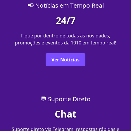
📢 Notícias em Tempo Real
24/7
Fique por dentro de todas as novidades,
promoções e eventos da 1010 em tempo real!
Ver Notícias
💬 Suporte Direto
Chat
Suporte direto via Telegram, respostas rápidas e