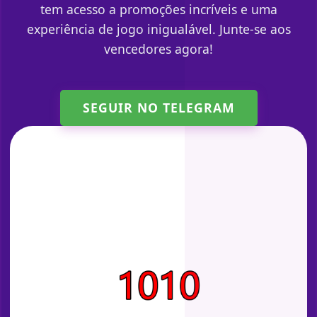
tem acesso a promoções incríveis e uma
experiência de jogo inigualável. Junte-se aos
vencedores agora!
SEGUIR NO TELEGRAM