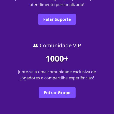
atendimento personalizado!
Falar Suporte
👥 Comunidade VIP
1000+
Junte-se a uma comunidade exclusiva de
jogadores e compartilhe experiências!
Entrar Grupo