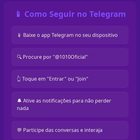
📱 Como Seguir no Telegram
📱 Baixe o app Telegram no seu dispositivo
🔍 Procure por "@1010Oficial"
👆 Toque em "Entrar" ou "Join"
🔔 Ative as notificações para não perder
nada
💬 Participe das conversas e interaja