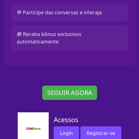
💬 Participe das conversas e interaja
🎁 Receba bônus exclusivos
automaticamente
SEGUIR AGORA
Acessos
Login
Registrar-se