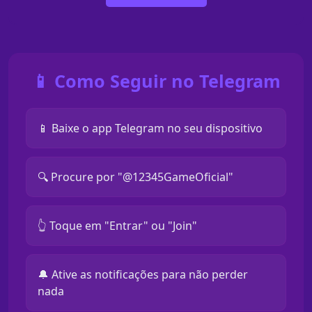
📱 Como Seguir no Telegram
📱 Baixe o app Telegram no seu dispositivo
🔍 Procure por "@12345GameOficial"
👆 Toque em "Entrar" ou "Join"
🔔 Ative as notificações para não perder
nada