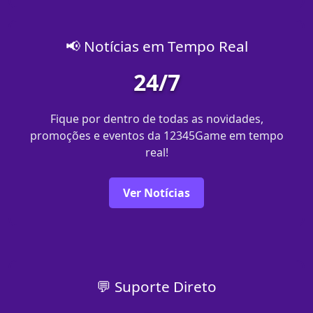
📢 Notícias em Tempo Real
24/7
Fique por dentro de todas as novidades,
promoções e eventos da 12345Game em tempo
real!
Ver Notícias
💬 Suporte Direto