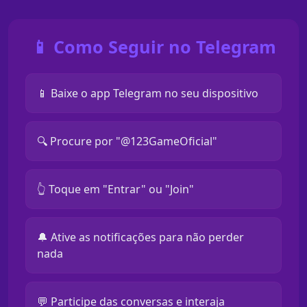
📱 Como Seguir no Telegram
📱 Baixe o app Telegram no seu dispositivo
🔍 Procure por "@123GameOficial"
👆 Toque em "Entrar" ou "Join"
🔔 Ative as notificações para não perder
nada
💬 Participe das conversas e interaja