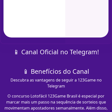
📱 Canal Oficial no Telegram!
📱 Benefícios do Canal
Descubra as vantagens de seguir a 123Game no
Telegram
O concurso Lotofácil 123Game Brasil é especial por
marcar mais um passo na sequência de sorteios que
movimentam apostadores semanalmente. Além disso,