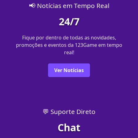
📢 Notícias em Tempo Real
24/7
Fique por dentro de todas as novidades,
promoções e eventos da 123Game em tempo
real!
Ver Notícias
💬 Suporte Direto
Chat