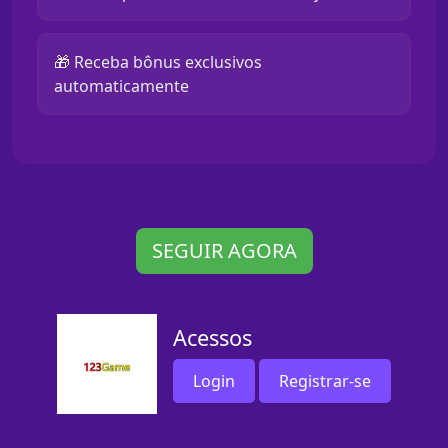
🎁 Receba bônus exclusivos
automaticamente
SEGUIR AGORA
Acessos
Login
Registrar-se