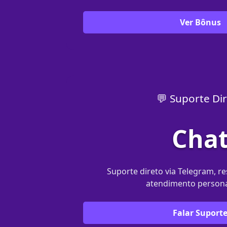
Ver Bônus
💬 Suporte Di
Cha
Suporte direto via Telegram, r
atendimento persona
Falar Suport