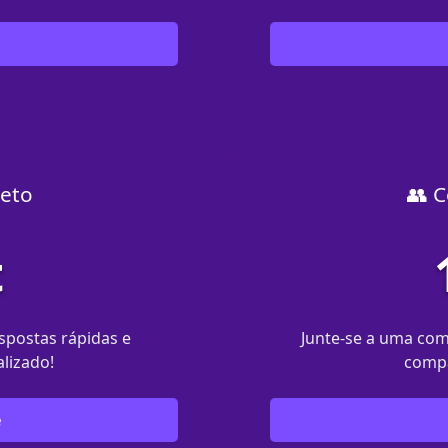
reto
👥 
t
espostas rápidas e
Junte-se a uma com
lizado!
compa
e