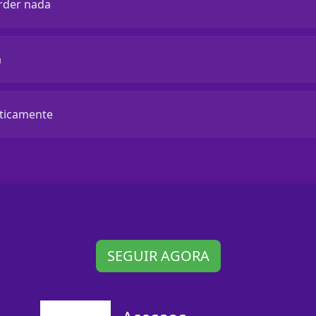
erder nada
a
aticamente
SEGUIR AGORA