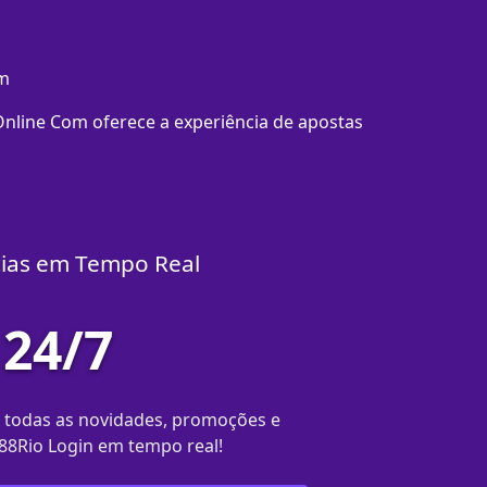
am
 Online Com oferece a experiência de apostas
cias em Tempo Real
24/7
e todas as novidades, promoções e
88Rio Login em tempo real!