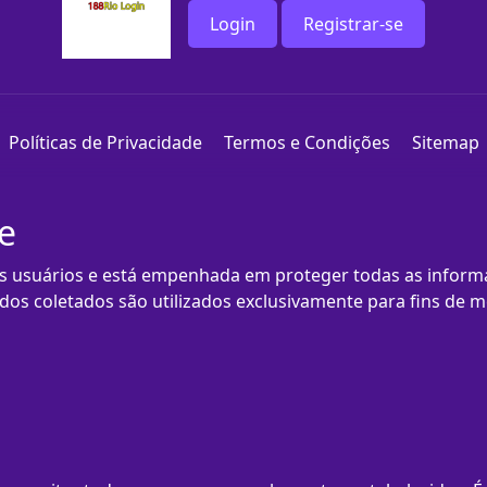
Login
Registrar-se
Políticas de Privacidade
Termos e Condições
Sitemap
de
eus usuários e está empenhada em proteger todas as inform
os coletados são utilizados exclusivamente para fins de m