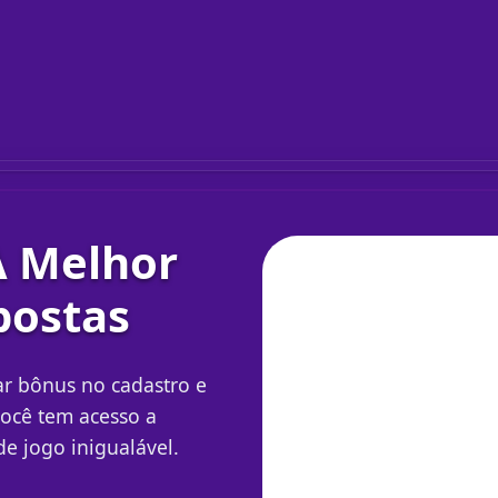
A Melhor
postas
ar bônus no cadastro e
você tem acesso a
e jogo inigualável.