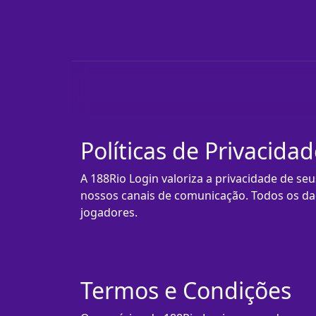
Políticas de Privacida
A 188Rio Login valoriza a privacidade de s
nossos canais de comunicação. Todos os dad
jogadores.
Termos e Condições