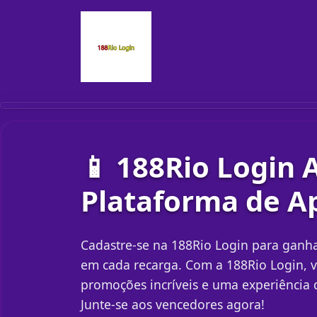
📱 188Rio Login 
Plataforma de A
Cadastre-se na 188Rio Login para ganh
em cada recarga. Com a 188Rio Login, 
promoções incríveis e uma experiência d
Junte-se aos vencedores agora!