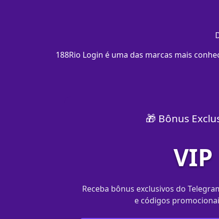
D
188Rio Login é uma das marcas mais conhecid
🎁 Bônus Exclu
VIP
Receba bônus exclusivos do Telegra
e códigos promocionai