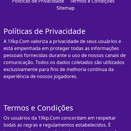
Políticas de Privacidade
Termos e Condições
Sitemap
Políticas de Privacidade
A 1Xkp.Com valoriza a privacidade de seus usuários e
está empenhada em proteger todas as informações
pessoais fornecidas durante o uso de nossos canais de
comunicação. Todos os dados coletados são utilizados
exclusivamente para fins de melhoria contínua da
experiência de nossos jogadores.
Termos e Condições
Os usuários da 1Xkp.Com concordam em respeitar
todas as regras e regulamentos estabelecidos. É