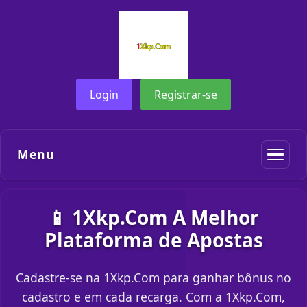
Login
Registrar-se
Menu
📱 1Xkp.Com A Melhor
Plataforma de Apostas
Cadastre-se na 1Xkp.Com para ganhar bônus no
cadastro e em cada recarga. Com a 1Xkp.Com,