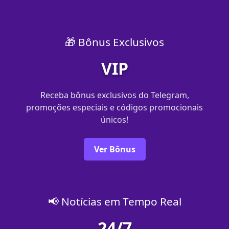
🎁 Bônus Exclusivos
VIP
Receba bônus exclusivos do Telegram,
promoções especiais e códigos promocionais
únicos!
Ver Bônus
📢 Notícias em Tempo Real
24/7