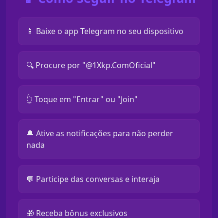
📱 Baixe o app Telegram no seu dispositivo
🔍 Procure por "@1Xkp.ComOficial"
👆 Toque em "Entrar" ou "Join"
🔔 Ative as notificações para não perder
nada
💬 Participe das conversas e interaja
🎁 Receba bônus exclusivos