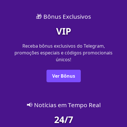
🎁 Bônus Exclusivos
VIP
Receba bônus exclusivos do Telegram,
promoções especiais e códigos promocionais
únicos!
Ver Bônus
📢 Notícias em Tempo Real
24/7