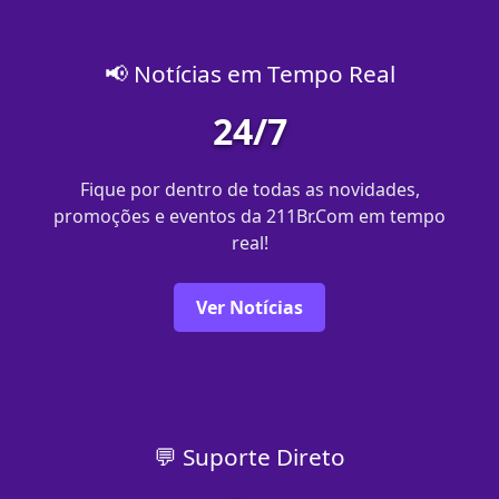
📢 Notícias em Tempo Real
24/7
Fique por dentro de todas as novidades,
promoções e eventos da 211Br.Com em tempo
real!
Ver Notícias
💬 Suporte Direto