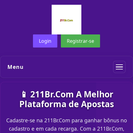
Login
Registrar-se
Menu
📱 211Br.Com A Melhor
Plataforma de Apostas
Cadastre-se na 211Br.Com para ganhar bônus no
cadastro e em cada recarga. Com a 211Br.Com,