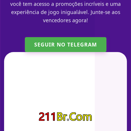
você tem acesso a promoções incríveis e uma
experiência de jogo inigualável. Junte-se aos
vencedores agora!
SEGUIR NO TELEGRAM