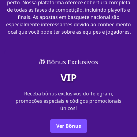
perto. Nossa plataforma oferece cobertura completa
de todas as fases da competição, incluindo playoffs e
finais. As apostas em basquete nacional são
especialmente interessantes devido ao conhecimento
local que você pode ter sobre as equipes e jogadores.
🎁 Bônus Exclusivos
VIP
Receba bônus exclusivos do Telegram,
promoções especiais e códigos promocionais
únicos!
Ver Bônus