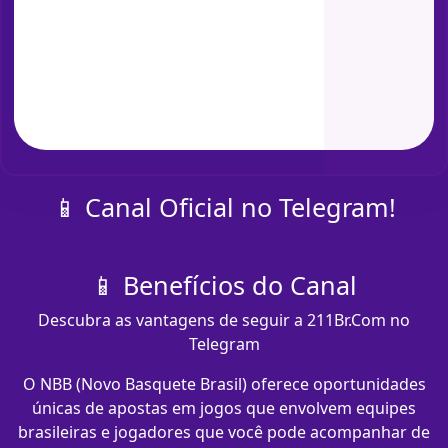
📱 Canal Oficial no Telegram!
📱 Benefícios do Canal
Descubra as vantagens de seguir a 211Br.Com no
Telegram
O NBB (Novo Basquete Brasil) oferece oportunidades
únicas de apostas em jogos que envolvem equipes
brasileiras e jogadores que você pode acompanhar de