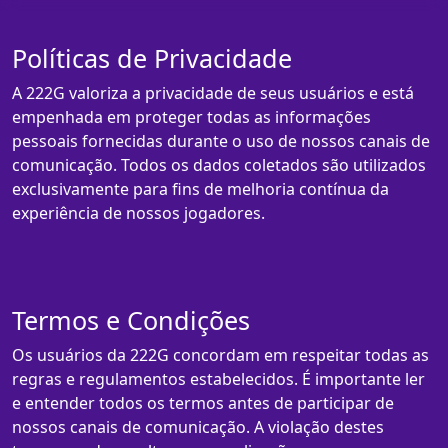
Políticas de Privacidade
A 222G valoriza a privacidade de seus usuários e está
empenhada em proteger todas as informações
pessoais fornecidas durante o uso de nossos canais de
comunicação. Todos os dados coletados são utilizados
exclusivamente para fins de melhoria contínua da
experiência de nossos jogadores.
Termos e Condições
Os usuários da 222G concordam em respeitar todas as
regras e regulamentos estabelecidos. É importante ler
e entender todos os termos antes de participar de
nossos canais de comunicação. A violação destes