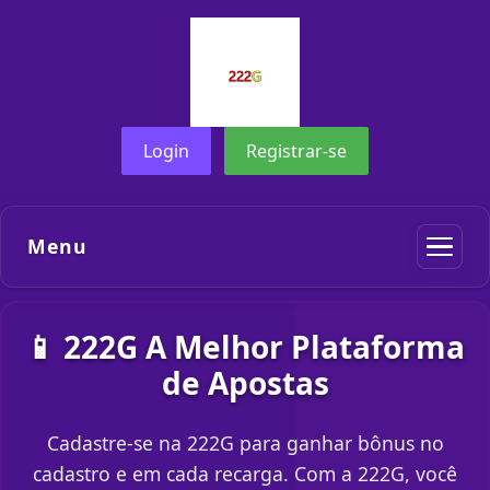
Login
Registrar-se
Menu
📱 222G A Melhor Plataforma
de Apostas
Cadastre-se na 222G para ganhar bônus no
cadastro e em cada recarga. Com a 222G, você