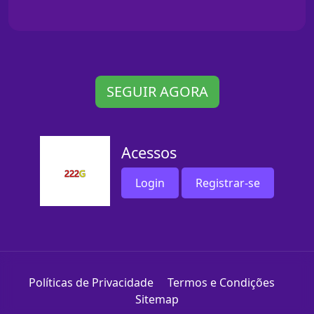
SEGUIR AGORA
Acessos
Login
Registrar-se
Políticas de Privacidade
Termos e Condições
Sitemap