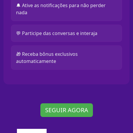
🔔 Ative as notificações para não perder
nada
💬 Participe das conversas e interaja
🎁 Receba bônus exclusivos
automaticamente
SEGUIR AGORA