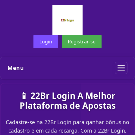
Login
Registrar-se
Menu
📱 22Br Login A Melhor
Plataforma de Apostas
Cadastre-se na 22Br Login para ganhar bônus no
cadastro e em cada recarga. Com a 22Br Login,