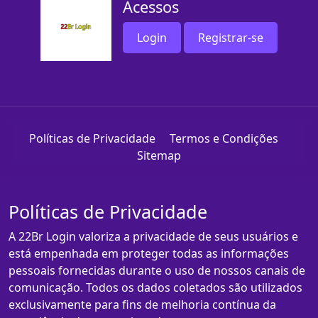
Acessos
Login
Registrar-se
Políticas de Privacidade
Termos e Condições
Sitemap
Políticas de Privacidade
A 22Br Login valoriza a privacidade de seus usuários e
está empenhada em proteger todas as informações
pessoais fornecidas durante o uso de nossos canais de
comunicação. Todos os dados coletados são utilizados
exclusivamente para fins de melhoria contínua da