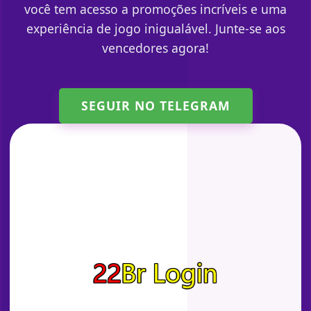
você tem acesso a promoções incríveis e uma
experiência de jogo inigualável. Junte-se aos
vencedores agora!
SEGUIR NO TELEGRAM