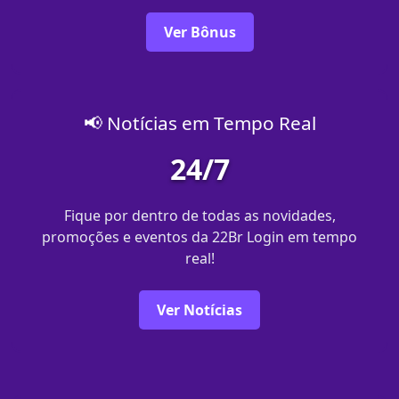
Ver Bônus
📢 Notícias em Tempo Real
24/7
Fique por dentro de todas as novidades,
promoções e eventos da 22Br Login em tempo
real!
Ver Notícias