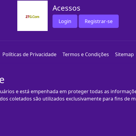
Acessos
Login
Registrar-se
Políticas de Privacidade
Termos e Condições
Sitemap
de
usuários e está empenhada em proteger todas as informaçõe
os coletados são utilizados exclusivamente para fins de m