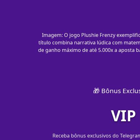
Imagem: O jogo Plushie Frenzy exemplifi
título combina narrativa lúdica com matemá
de ganho máximo de até 5.000x a aposta ba
🎁 Bônus Exclu
VIP
Receba bônus exclusivos do Telegra