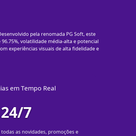
Desenvolvido pela renomada PG Soft, este
96.75%, volatilidade média-alta e potencial
 experiências visuais de alta fidelidade e
cias em Tempo Real
24/7
e todas as novidades, promoções e