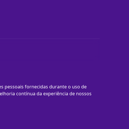
s pessoais fornecidas durante o uso de
elhoria contínua da experiência de nossos