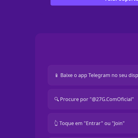
📱 Baixe o app Telegram no seu disp
🔍 Procure por "@27G.ComOficial"
👆 Toque em "Entrar" ou "Join"