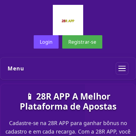
Login
Registrar-se
Menu
📱 28R APP A Melhor
Plataforma de Apostas
Cadastre-se na 28R APP para ganhar bônus no
cadastro e em cada recarga. Com a 28R APP, você