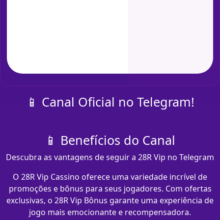
📱 Canal Oficial no Telegram!
📱 Benefícios do Canal
Descubra as vantagens de seguir a 28R Vip no Telegram
O 28R Vip Cassino oferece uma variedade incrível de
promoções e bônus para seus jogadores. Com ofertas
exclusivas, o 28R Vip Bônus garante uma experiência de
jogo mais emocionante e recompensadora.