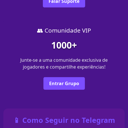
Falar Suporte
👥 Comunidade VIP
1000+
Junte-se a uma comunidade exclusiva de
jogadores e compartilhe experiências!
Entrar Grupo
📱 Como Seguir no Telegram