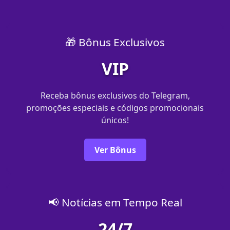
🎁 Bônus Exclusivos
VIP
Receba bônus exclusivos do Telegram,
promoções especiais e códigos promocionais
únicos!
Ver Bônus
📢 Notícias em Tempo Real
24/7