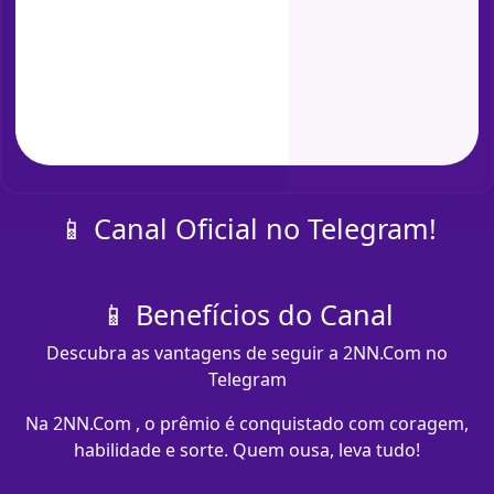
📱 Canal Oficial no Telegram!
📱 Benefícios do Canal
Descubra as vantagens de seguir a 2NN.Com no
Telegram
Na 2NN.Com , o prêmio é conquistado com coragem,
habilidade e sorte. Quem ousa, leva tudo!