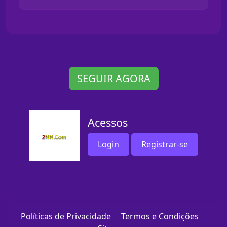
SEGUIR AGORA
Acessos
Login
Registrar-se
Políticas de Privacidade
Termos e Condições