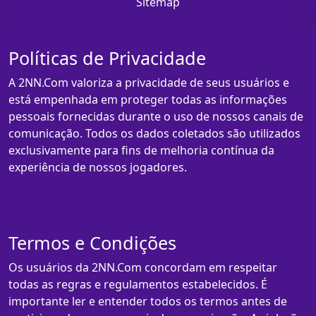
Sitemap
Políticas de Privacidade
A 2NN.Com valoriza a privacidade de seus usuários e
está empenhada em proteger todas as informações
pessoais fornecidas durante o uso de nossos canais de
comunicação. Todos os dados coletados são utilizados
exclusivamente para fins de melhoria contínua da
experiência de nossos jogadores.
Termos e Condições
Os usuários da 2NN.Com concordam em respeitar
todas as regras e regulamentos estabelecidos. É
importante ler e entender todos os termos antes de