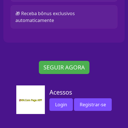
🎁 Receba bônus exclusivos
automaticamente
SEGUIR AGORA
Acessos
Login
Registrar-se