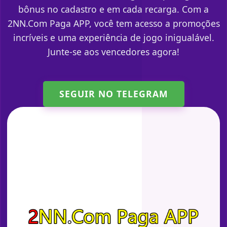
bônus no cadastro e em cada recarga. Com a
2NN.Com Paga APP, você tem acesso a promoções
incríveis e uma experiência de jogo inigualável.
Junte-se aos vencedores agora!
SEGUIR NO TELEGRAM