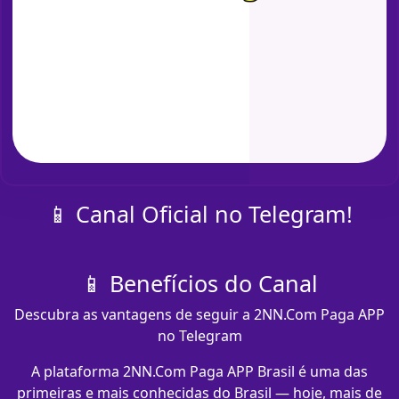
📱 Canal Oficial no Telegram!
📱 Benefícios do Canal
Descubra as vantagens de seguir a 2NN.Com Paga APP
no Telegram
A plataforma 2NN.Com Paga APP Brasil é uma das
primeiras e mais conhecidas do Brasil — hoje, mais de