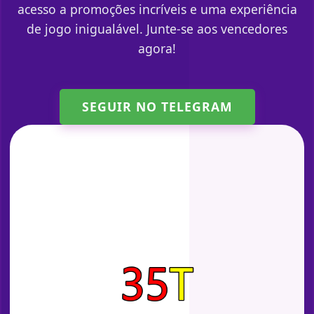
acesso a promoções incríveis e uma experiência
de jogo inigualável. Junte-se aos vencedores
agora!
SEGUIR NO TELEGRAM