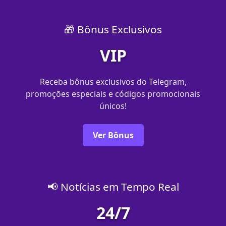
🎁 Bônus Exclusivos
VIP
Receba bônus exclusivos do Telegram,
promoções especiais e códigos promocionais
únicos!
Ver Bônus
📢 Notícias em Tempo Real
24/7