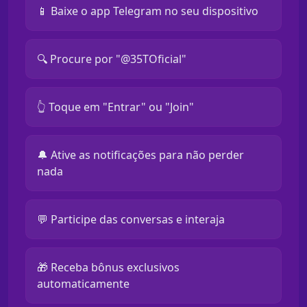
📱 Baixe o app Telegram no seu dispositivo
🔍 Procure por "@35TOficial"
👆 Toque em "Entrar" ou "Join"
🔔 Ative as notificações para não perder
nada
💬 Participe das conversas e interaja
🎁 Receba bônus exclusivos
automaticamente