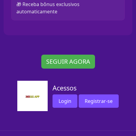
🎁 Receba bônus exclusivos
automaticamente
SEGUIR AGORA
Acessos
Login
Registrar-se