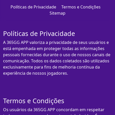
Políticas de Privacidade
Termos e Condições
Sitemap
Políticas de Privacidade
A 365GG APP valoriza a privacidade de seus usuários e
está empenhada em proteger todas as informações
pessoais fornecidas durante o uso de nossos canais de
comunicação. Todos os dados coletados são utilizados
exclusivamente para fins de melhoria contínua da
experiência de nossos jogadores.
Termos e Condições
Os usuários da 365GG APP concordam em respeitar