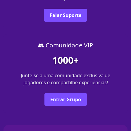
Falar Suporte
👥 Comunidade VIP
1000+
Junte-se a uma comunidade exclusiva de
jogadores e compartilhe experiências!
Entrar Grupo