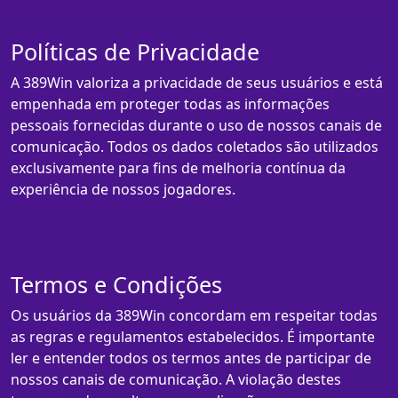
Políticas de Privacidade
A 389Win valoriza a privacidade de seus usuários e está
empenhada em proteger todas as informações
pessoais fornecidas durante o uso de nossos canais de
comunicação. Todos os dados coletados são utilizados
exclusivamente para fins de melhoria contínua da
experiência de nossos jogadores.
Termos e Condições
Os usuários da 389Win concordam em respeitar todas
as regras e regulamentos estabelecidos. É importante
ler e entender todos os termos antes de participar de
nossos canais de comunicação. A violação destes