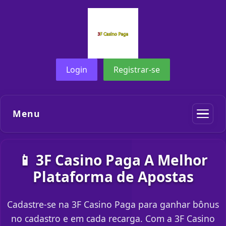
Login
Registrar-se
Menu
📱 3F Casino Paga A Melhor
Plataforma de Apostas
Cadastre-se na 3F Casino Paga para ganhar bônus
no cadastro e em cada recarga. Com a 3F Casino