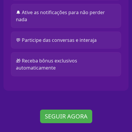
🔔 Ative as notificações para não perder
nada
💬 Participe das conversas e interaja
🎁 Receba bônus exclusivos
automaticamente
SEGUIR AGORA