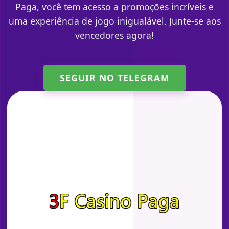
Paga, você tem acesso a promoções incríveis e
uma experiência de jogo inigualável. Junte-se aos
vencedores agora!
SEGUIR NO TELEGRAM