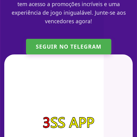
tem acesso a promoções incríveis e uma
experiência de jogo inigualável. Junte-se aos
vencedores agora!
SEGUIR NO TELEGRAM