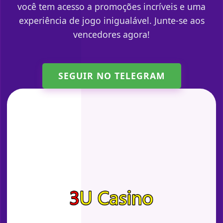
você tem acesso a promoções incríveis e uma
experiência de jogo inigualável. Junte-se aos
vencedores agora!
SEGUIR NO TELEGRAM