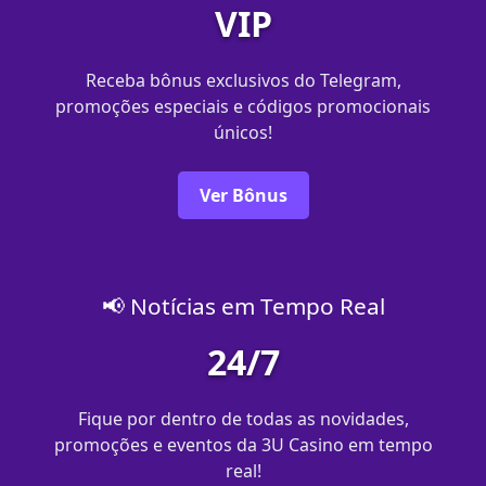
VIP
Receba bônus exclusivos do Telegram,
promoções especiais e códigos promocionais
únicos!
Ver Bônus
📢 Notícias em Tempo Real
24/7
Fique por dentro de todas as novidades,
promoções e eventos da 3U Casino em tempo
real!