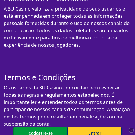
A 3U Casino valoriza a privacidade de seus usuários e
está empenhada em proteger todas as informações
pessoais fornecidas durante o uso de nossos canais de
comunicação. Todos os dados coletados são utilizados
exclusivamente para fins de melhoria contínua da
experiência de nossos jogadores.
Termos e Condições
Os usuários da 3U Casino concordam em respeitar
todas as regras e regulamentos estabelecidos. É
importante ler e entender todos os termos antes de
participar de nossos canais de comunicação. A violação
destes termos pode resultar em penalizações ou na
suspensão da conta.
X
Cadastre-se
Entrar