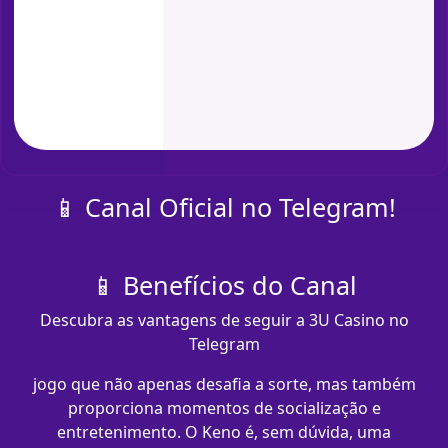
📱 Canal Oficial no Telegram!
📱 Benefícios do Canal
Descubra as vantagens de seguir a 3U Casino no
Telegram
jogo que não apenas desafia a sorte, mas também
proporciona momentos de socialização e
entretenimento. O Keno é, sem dúvida, uma