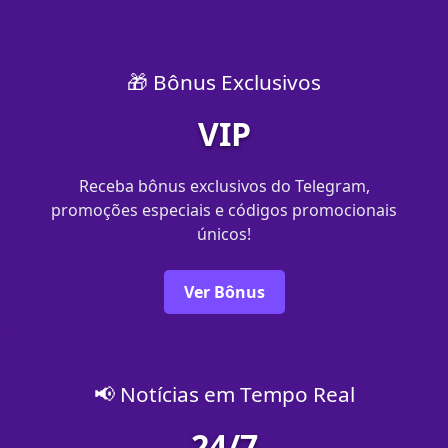
🎁 Bônus Exclusivos
VIP
Receba bônus exclusivos do Telegram,
promoções especiais e códigos promocionais
únicos!
Ver Bônus
📢 Notícias em Tempo Real
24/7