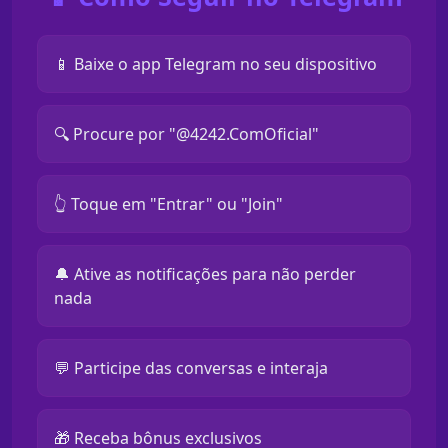
📱 Baixe o app Telegram no seu dispositivo
🔍 Procure por "@4242.ComOficial"
👆 Toque em "Entrar" ou "Join"
🔔 Ative as notificações para não perder
nada
💬 Participe das conversas e interaja
🎁 Receba bônus exclusivos