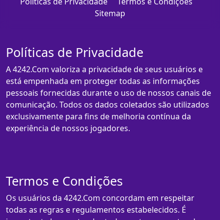
Políticas de Privacidade
Termos e Condições
Sitemap
Políticas de Privacidade
A 4242.Com valoriza a privacidade de seus usuários e
está empenhada em proteger todas as informações
pessoais fornecidas durante o uso de nossos canais de
comunicação. Todos os dados coletados são utilizados
exclusivamente para fins de melhoria contínua da
experiência de nossos jogadores.
Termos e Condições
Os usuários da 4242.Com concordam em respeitar
todas as regras e regulamentos estabelecidos. É