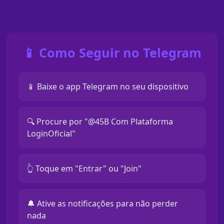
📱 Como Seguir no Telegram
📱 Baixe o app Telegram no seu dispositivo
🔍 Procure por "@45B Com Plataforma
LoginOficial"
👆 Toque em "Entrar" ou "Join"
🔔 Ative as notificações para não perder
nada