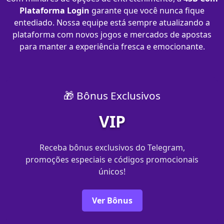
Plataforma Login
garante que você nunca fique
entediado. Nossa equipe está sempre atualizando a
plataforma com novos jogos e mercados de apostas
para manter a experiência fresca e emocionante.
🎁 Bônus Exclusivos
VIP
Receba bônus exclusivos do Telegram,
promoções especiais e códigos promocionais
únicos!
Ver Bônus