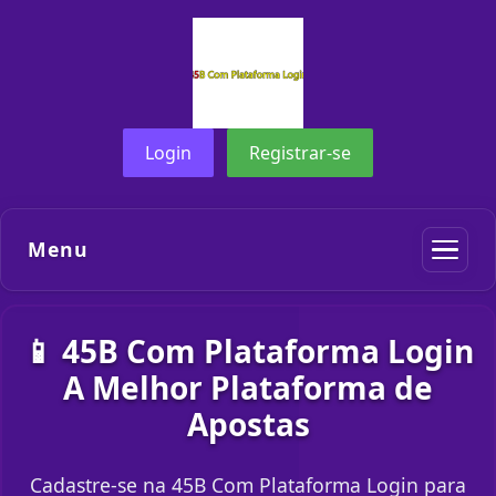
Login
Registrar-se
Menu
📱 45B Com Plataforma Login
A Melhor Plataforma de
Apostas
Cadastre-se na 45B Com Plataforma Login para