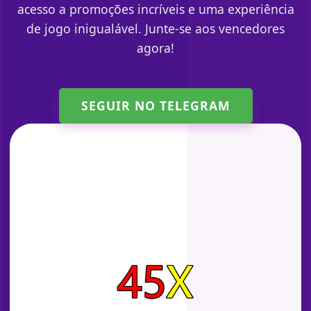
acesso a promoções incríveis e uma experiência
de jogo inigualável. Junte-se aos vencedores
agora!
SEGUIR NO TELEGRAM