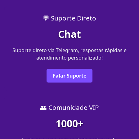
💬 Suporte Direto
Chat
Suporte direto via Telegram, respostas rápidas e
atendimento personalizado!
Falar Suporte
👥 Comunidade VIP
1000+