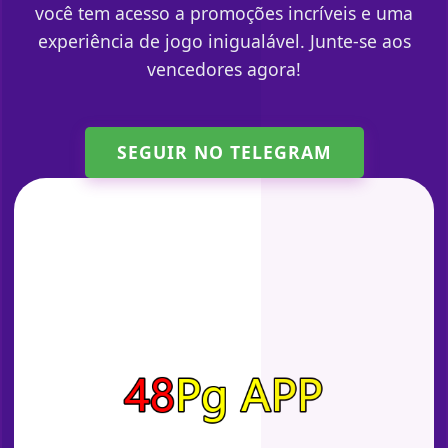
você tem acesso a promoções incríveis e uma
experiência de jogo inigualável. Junte-se aos
vencedores agora!
SEGUIR NO TELEGRAM