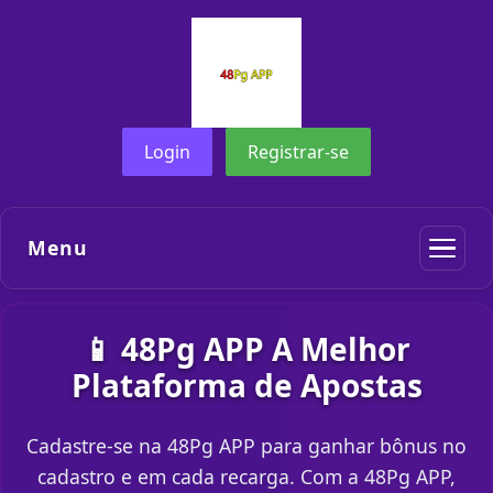
Login
Registrar-se
Menu
📱 48Pg APP A Melhor
Plataforma de Apostas
Cadastre-se na 48Pg APP para ganhar bônus no
cadastro e em cada recarga. Com a 48Pg APP,