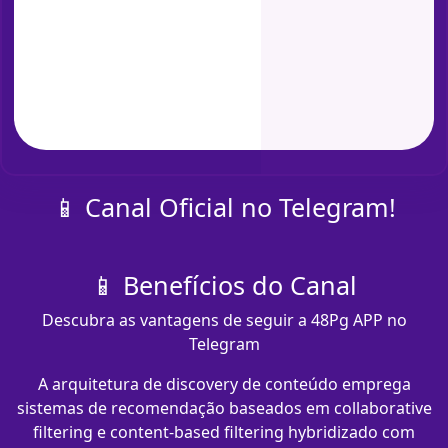
📱 Canal Oficial no Telegram!
📱 Benefícios do Canal
Descubra as vantagens de seguir a 48Pg APP no
Telegram
A arquitetura de discovery de conteúdo emprega
sistemas de recomendação baseados em collaborative
filtering e content-based filtering hybridizado com