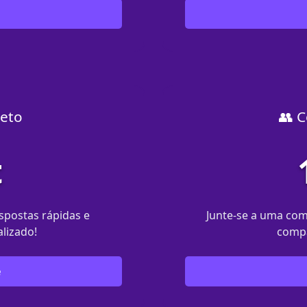
reto
👥 
t
espostas rápidas e
Junte-se a uma com
lizado!
compa
e