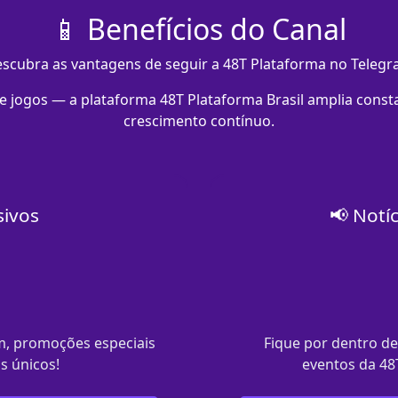
📱 Benefícios do Canal
scubra as vantagens de seguir a 48T Plataforma no Teleg
 de jogos — a plataforma 48T Plataforma Brasil amplia con
crescimento contínuo.
sivos
📢 Notí
m, promoções especiais
Fique por dentro d
s únicos!
eventos da 48