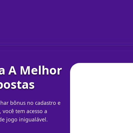
ma A Melhor
postas
nhar bônus no cadastro e
, você tem acesso a
e jogo inigualável.