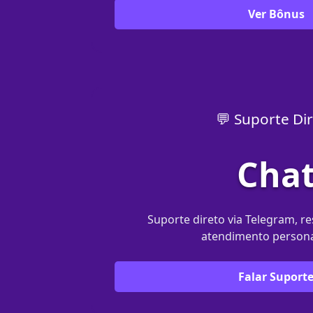
Ver Bônus
💬 Suporte Di
Cha
Suporte direto via Telegram, r
atendimento persona
Falar Suport