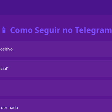
📱 Como Seguir no Telegram
ositivo
cial"
erder nada