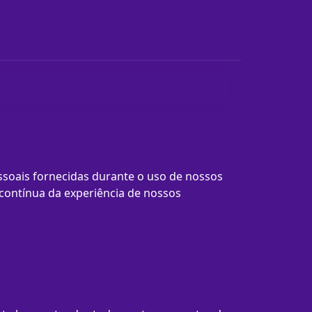
ssoais fornecidas durante o uso de nossos
 contínua da experiência de nossos