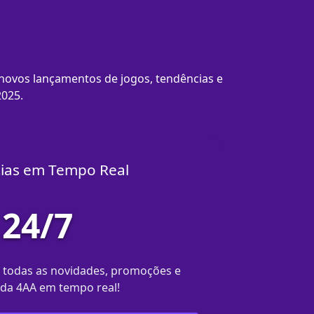
novos lançamentos de jogos, tendências e
2025.
cias em Tempo Real
24/7
e todas as novidades, promoções e
 da 4AA em tempo real!