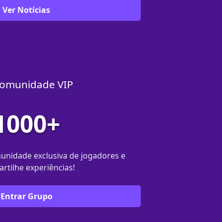
Ver Notícias
Comunidade VIP
1000+
unidade exclusiva de jogadores e
rtilhe experiências!
Entrar Grupo