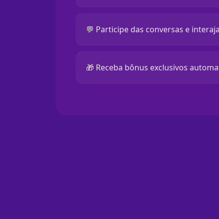
💬 Participe das conversas e interaj
🎁 Receba bônus exclusivos autom