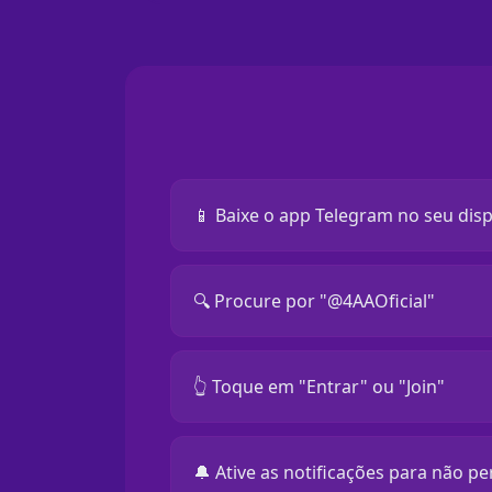
📱 Baixe o app Telegram no seu disp
🔍 Procure por "@4AAOficial"
👆 Toque em "Entrar" ou "Join"
🔔 Ative as notificações para não p