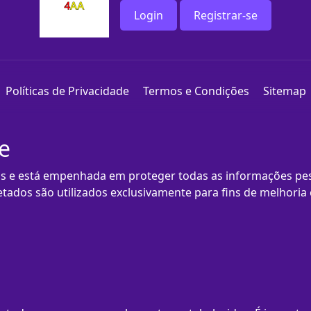
Login
Registrar-se
Políticas de Privacidade
Termos e Condições
Sitemap
de
ios e está empenhada em proteger todas as informações pe
tados são utilizados exclusivamente para fins de melhoria