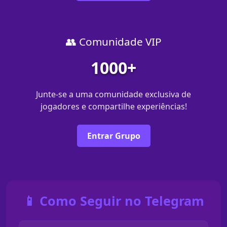
👥 Comunidade VIP
1000+
Junte-se a uma comunidade exclusiva de
jogadores e compartilhe experiências!
Entrar Grupo
📱 Como Seguir no Telegram