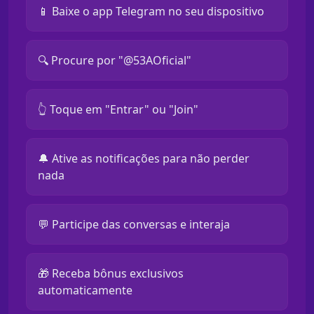
📱 Baixe o app Telegram no seu dispositivo
🔍 Procure por "@53AOficial"
👆 Toque em "Entrar" ou "Join"
🔔 Ative as notificações para não perder
nada
💬 Participe das conversas e interaja
🎁 Receba bônus exclusivos
automaticamente