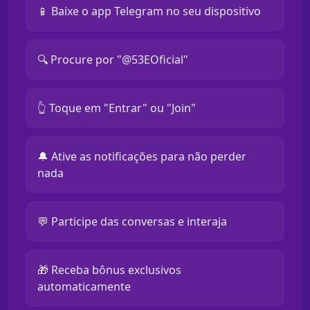
📱 Baixe o app Telegram no seu dispositivo
🔍 Procure por "@53EOficial"
👆 Toque em "Entrar" ou "Join"
🔔 Ative as notificações para não perder
nada
💬 Participe das conversas e interaja
🎁 Receba bônus exclusivos
automaticamente