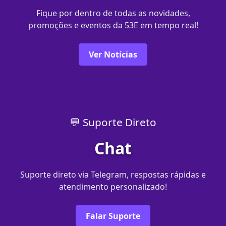
Fique por dentro de todas as novidades,
promoções e eventos da 53E em tempo real!
Ver Notícias
💬 Suporte Direto
Chat
Suporte direto via Telegram, respostas rápidas e
atendimento personalizado!
Falar Suporte