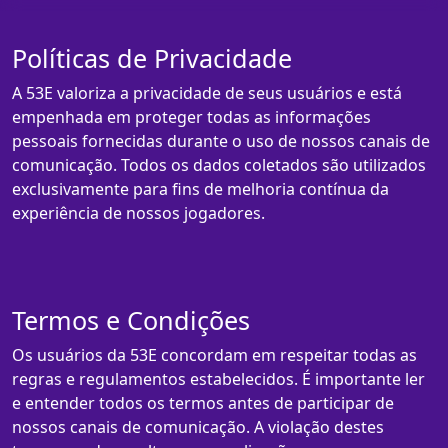
Políticas de Privacidade
A 53E valoriza a privacidade de seus usuários e está
empenhada em proteger todas as informações
pessoais fornecidas durante o uso de nossos canais de
comunicação. Todos os dados coletados são utilizados
exclusivamente para fins de melhoria contínua da
experiência de nossos jogadores.
Termos e Condições
Os usuários da 53E concordam em respeitar todas as
regras e regulamentos estabelecidos. É importante ler
e entender todos os termos antes de participar de
nossos canais de comunicação. A violação destes