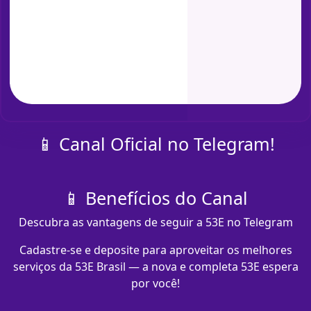
📱 Canal Oficial no Telegram!
📱 Benefícios do Canal
Descubra as vantagens de seguir a 53E no Telegram
Cadastre-se e deposite para aproveitar os melhores
serviços da 53E Brasil — a nova e completa 53E espera
por você!