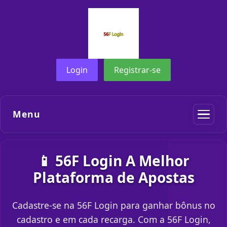
Login
Registrar-se
Menu
📱 56F Login A Melhor
Plataforma de Apostas
Cadastre-se na 56F Login para ganhar bônus no
cadastro e em cada recarga. Com a 56F Login,