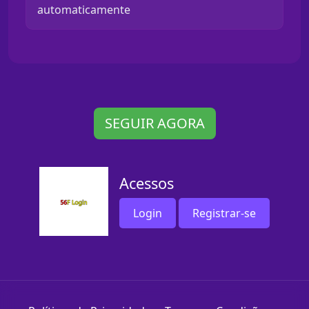
automaticamente
SEGUIR AGORA
Acessos
Login
Registrar-se