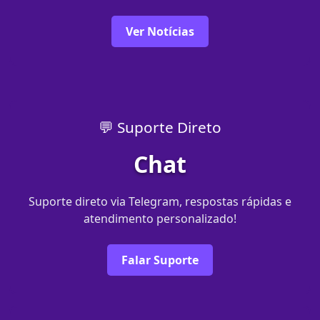
Ver Notícias
💬 Suporte Direto
Chat
Suporte direto via Telegram, respostas rápidas e
atendimento personalizado!
Falar Suporte