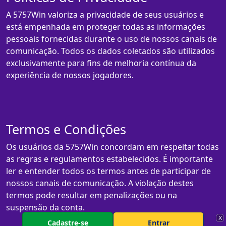
A 5757Win valoriza a privacidade de seus usuários e
está empenhada em proteger todas as informações
pessoais fornecidas durante o uso de nossos canais de
comunicação. Todos os dados coletados são utilizados
exclusivamente para fins de melhoria contínua da
experiência de nossos jogadores.
Termos e Condições
Os usuários da 5757Win concordam em respeitar todas
as regras e regulamentos estabelecidos. É importante
ler e entender todos os termos antes de participar de
nossos canais de comunicação. A violação destes
termos pode resultar em penalizações ou na
suspensão da conta.
X
Cadastre-se
Entrar