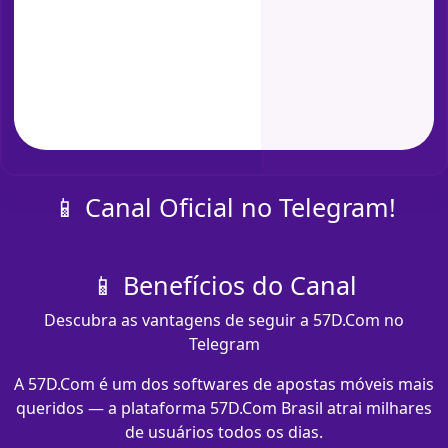
📱 Canal Oficial no Telegram!
📱 Benefícios do Canal
Descubra as vantagens de seguir a 57D.Com no
Telegram
A 57D.Com é um dos softwares de apostas móveis mais
queridos — a plataforma 57D.Com Brasil atrai milhares
de usuários todos os dias.