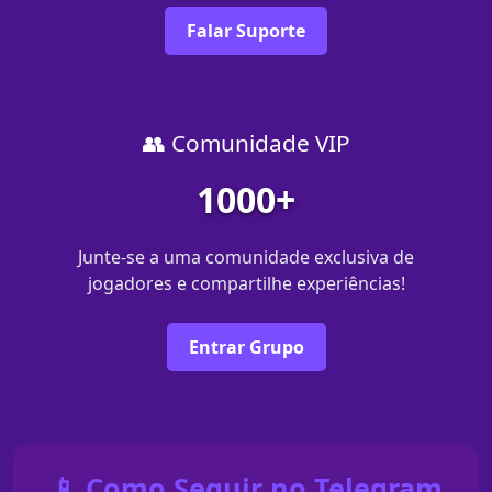
Falar Suporte
👥 Comunidade VIP
1000+
Junte-se a uma comunidade exclusiva de
jogadores e compartilhe experiências!
Entrar Grupo
📱 Como Seguir no Telegram