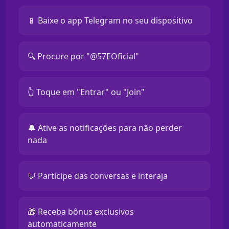
📱 Baixe o app Telegram no seu dispositivo
🔍 Procure por "@57EOficial"
👆 Toque em "Entrar" ou "Join"
🔔 Ative as notificações para não perder
nada
💬 Participe das conversas e interaja
🎁 Receba bônus exclusivos
automaticamente