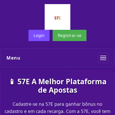
Login
Registrar-se
Menu
📱 57E A Melhor Plataforma
de Apostas
Cadastre-se na 57E para ganhar bônus no
cadastro e em cada recarga. Com a 57E, você tem