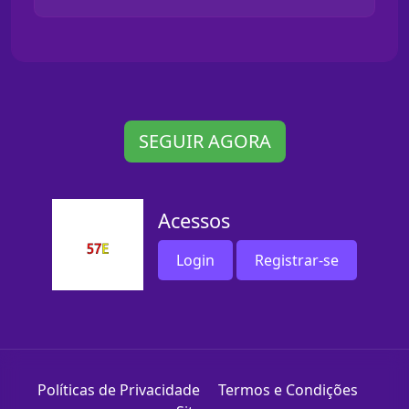
SEGUIR AGORA
Acessos
Login
Registrar-se
Políticas de Privacidade
Termos e Condições