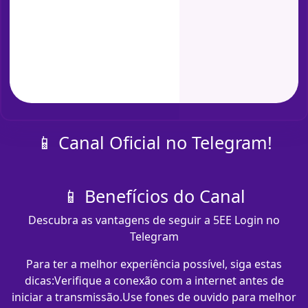
📱 Canal Oficial no Telegram!
📱 Benefícios do Canal
Descubra as vantagens de seguir a 5EE Login no
Telegram
Para ter a melhor experiência possível, siga estas
dicas:Verifique a conexão com a internet antes de
iniciar a transmissão.Use fones de ouvido para melhor