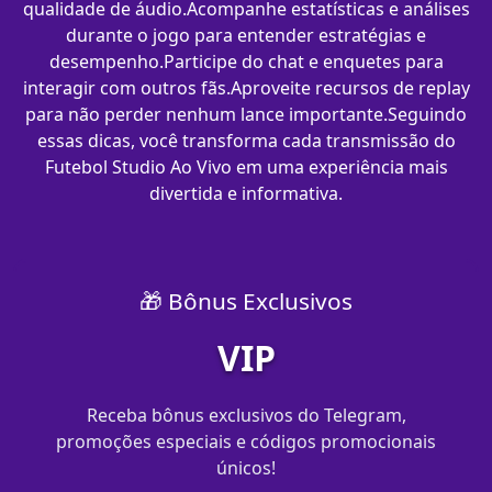
qualidade de áudio.Acompanhe estatísticas e análises
durante o jogo para entender estratégias e
desempenho.Participe do chat e enquetes para
interagir com outros fãs.Aproveite recursos de replay
para não perder nenhum lance importante.Seguindo
essas dicas, você transforma cada transmissão do
Futebol Studio Ao Vivo em uma experiência mais
divertida e informativa.
🎁 Bônus Exclusivos
VIP
Receba bônus exclusivos do Telegram,
promoções especiais e códigos promocionais
únicos!