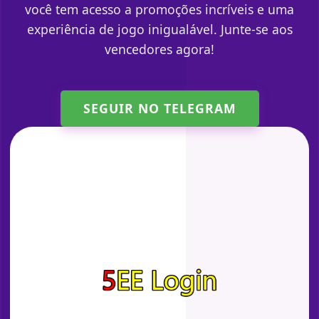
você tem acesso a promoções incríveis e uma
experiência de jogo inigualável. Junte-se aos
vencedores agora!
SEGUIR NO TELEGRAM