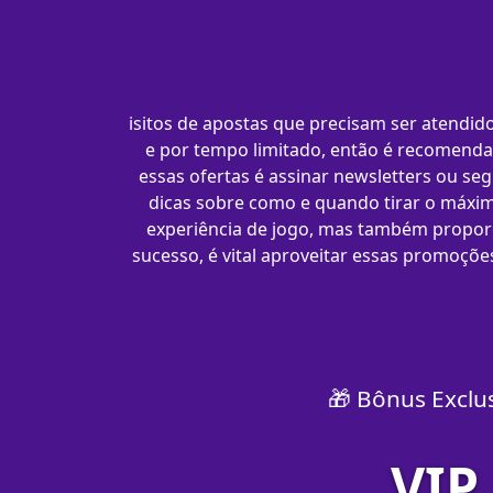
isitos de apostas que precisam ser atendi
e por tempo limitado, então é recomenda
essas ofertas é assinar newsletters ou se
dicas sobre como e quando tirar o máximo 
experiência de jogo, mas também propor
sucesso, é vital aproveitar essas promoçõ
🎁 Bônus Exclu
VIP