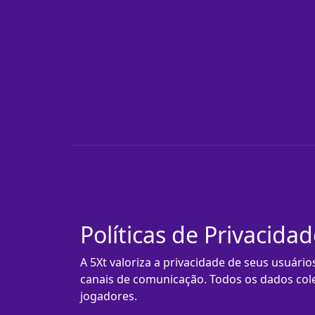
Políticas de Privacida
A 5Xt valoriza a privacidade de seus usuár
canais de comunicação. Todos os dados cole
jogadores.