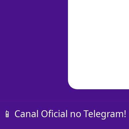
📱 Canal Oficial no Telegram!