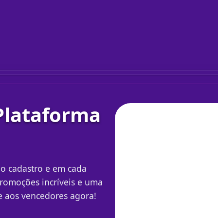
Plataforma
no cadastro e em cada
promoções incríveis e uma
se aos vencedores agora!