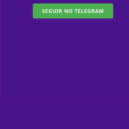
SEGUIR NO TELEGRAM