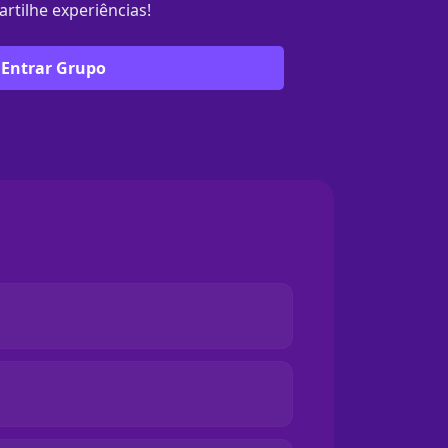
rtilhe experiências!
Entrar Grupo