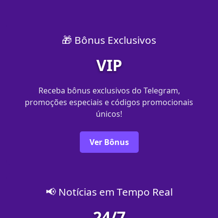
🎁 Bônus Exclusivos
VIP
Receba bônus exclusivos do Telegram,
promoções especiais e códigos promocionais
únicos!
Ver Bônus
📢 Notícias em Tempo Real
24/7