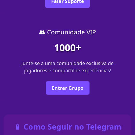
Falar Suporte
👥 Comunidade VIP
1000+
Junte-se a uma comunidade exclusiva de
jogadores e compartilhe experiências!
Entrar Grupo
📱 Como Seguir no Telegram