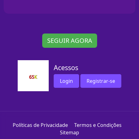
SEGUIR AGORA
Acessos
Login
Registrar-se
Políticas de Privacidade
Termos e Condições
Sitemap