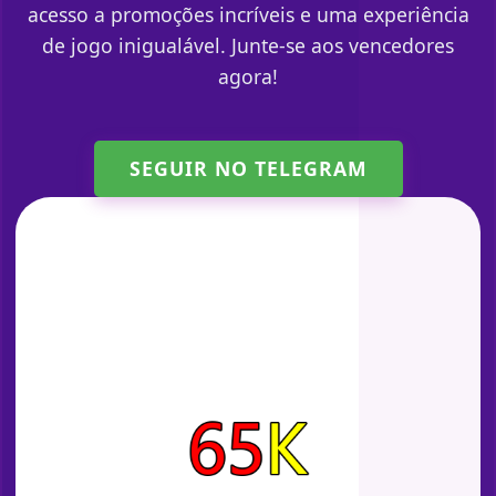
acesso a promoções incríveis e uma experiência
de jogo inigualável. Junte-se aos vencedores
agora!
SEGUIR NO TELEGRAM