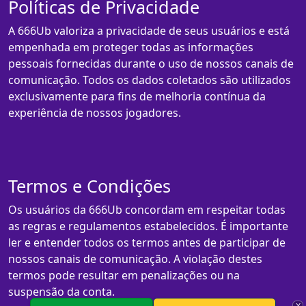
Políticas de Privacidade
A 666Ub valoriza a privacidade de seus usuários e está
empenhada em proteger todas as informações
pessoais fornecidas durante o uso de nossos canais de
comunicação. Todos os dados coletados são utilizados
exclusivamente para fins de melhoria contínua da
experiência de nossos jogadores.
Termos e Condições
Os usuários da 666Ub concordam em respeitar todas
as regras e regulamentos estabelecidos. É importante
ler e entender todos os termos antes de participar de
nossos canais de comunicação. A violação destes
termos pode resultar em penalizações ou na
suspensão da conta.