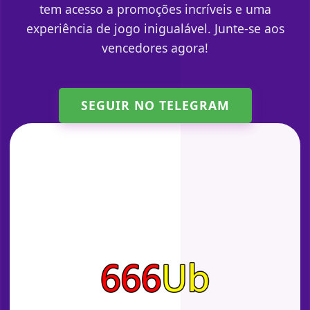
tem acesso a promoções incríveis e uma
experiência de jogo inigualável. Junte-se aos
vencedores agora!
SEGUIR NO TELEGRAM