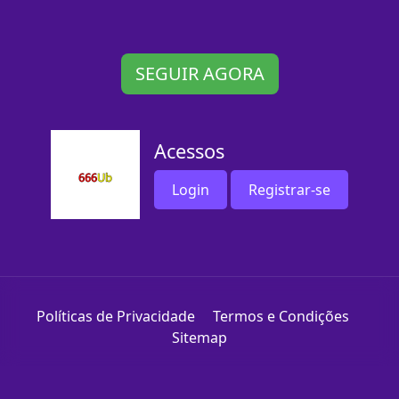
SEGUIR AGORA
Acessos
Login
Registrar-se
Políticas de Privacidade
Termos e Condições
Sitemap