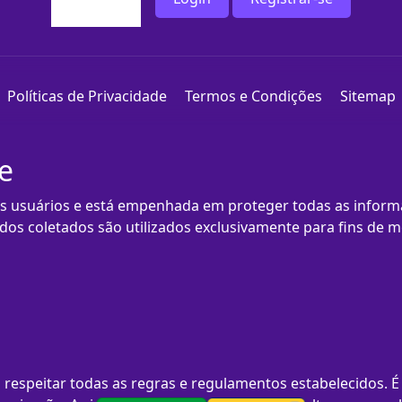
Políticas de Privacidade
Termos e Condições
Sitemap
de
eus usuários e está empenhada em proteger todas as inform
os coletados são utilizados exclusivamente para fins de m
espeitar todas as regras e regulamentos estabelecidos. É