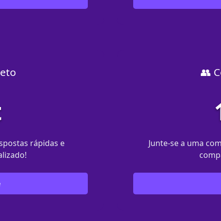
reto
👥 
t
espostas rápidas e
Junte-se a uma com
lizado!
compa
e