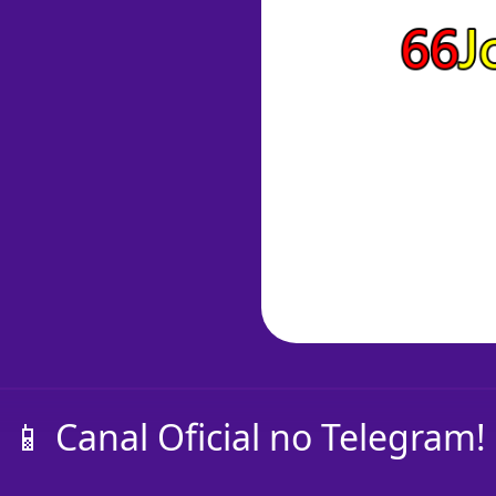
📱 Canal Oficial no Telegram!