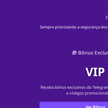
D
Sempre priorizando a segurança dos u
🎁 Bônus Exclu
VIP
Receba bônus exclusivos do Telegra
e códigos promocionai
Ver Bônus