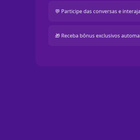
💬 Participe das conversas e interaj
🎁 Receba bônus exclusivos autom