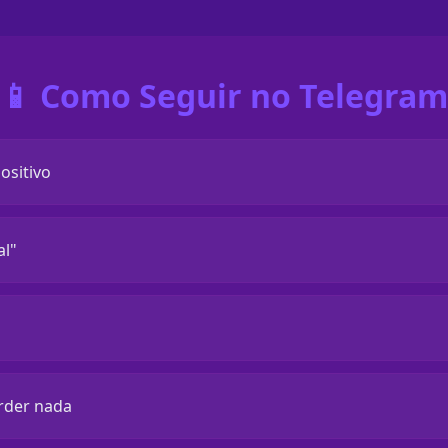
📱 Como Seguir no Telegram
ositivo
al"
erder nada