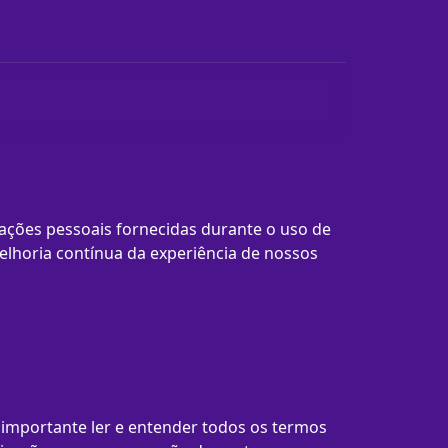
ações pessoais fornecidas durante o uso de
elhoria contínua da experiência de nossos
 importante ler e entender todos os termos