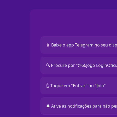
📱 Baixe o app Telegram no seu disp
🔍 Procure por "@66Jogo LoginOfici
👆 Toque em "Entrar" ou "Join"
🔔 Ative as notificações para não p