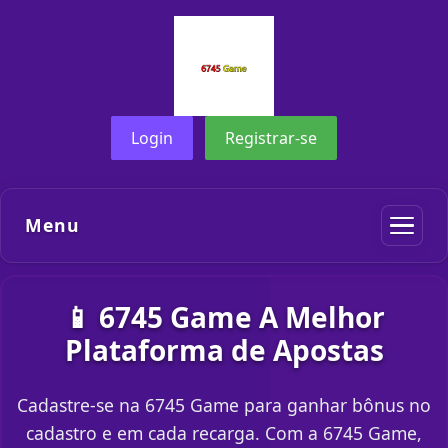
Login
Registrar-se
Menu
📱 6745 Game A Melhor
Plataforma de Apostas
Cadastre-se na 6745 Game para ganhar bônus no
cadastro e em cada recarga. Com a 6745 Game,