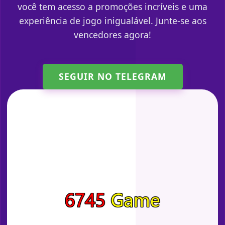
você tem acesso a promoções incríveis e uma
experiência de jogo inigualável. Junte-se aos
vencedores agora!
SEGUIR NO TELEGRAM