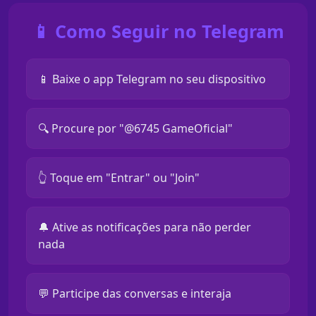
📱 Como Seguir no Telegram
📱 Baixe o app Telegram no seu dispositivo
🔍 Procure por "@6745 GameOficial"
👆 Toque em "Entrar" ou "Join"
🔔 Ative as notificações para não perder
nada
💬 Participe das conversas e interaja