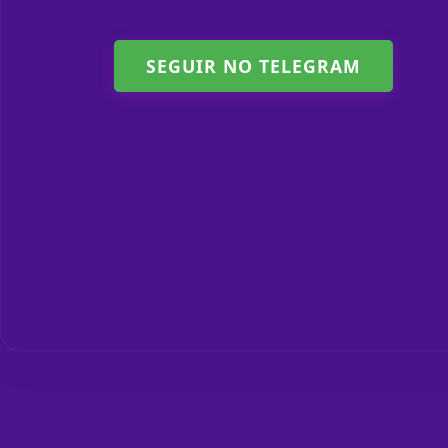
SEGUIR NO TELEGRAM