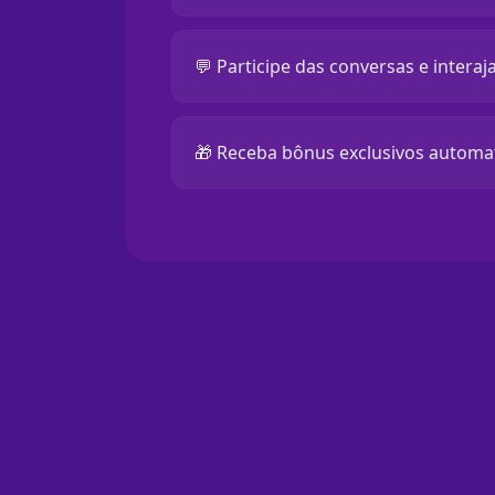
💬 Participe das conversas e interaj
🎁 Receba bônus exclusivos autom