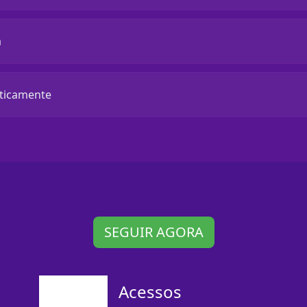
a
aticamente
SEGUIR AGORA
Acessos