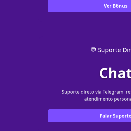
Ver Bônus
💬 Suporte Di
Cha
Suporte direto via Telegram, r
atendimento persona
Falar Suport