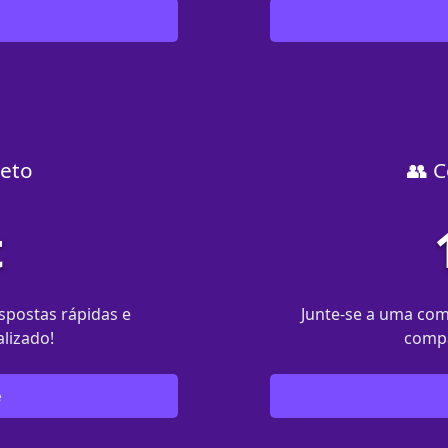
reto
👥 
t
espostas rápidas e
Junte-se a uma com
lizado!
compa
e