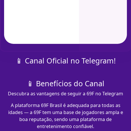
📱 Canal Oficial no Telegram!
📱 Benefícios do Canal
Descubra as vantagens de seguir a 69F no Telegram
A plataforma 69F Brasil é adequada para todas as
idades — a 69F tem uma base de jogadores ampla e
boa reputação, sendo uma plataforma de
entretenimento confiável.