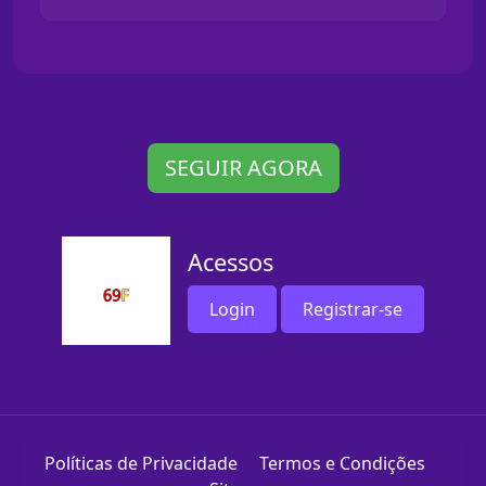
SEGUIR AGORA
Acessos
Login
Registrar-se
Políticas de Privacidade
Termos e Condições