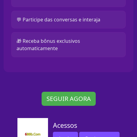
💬 Participe das conversas e interaja
🎁 Receba bônus exclusivos
automaticamente
SEGUIR AGORA
Acessos