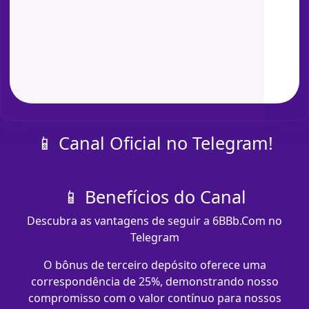
📱 Canal Oficial no Telegram!
📱 Benefícios do Canal
Descubra as vantagens de seguir a 6BBb.Com no
Telegram
O bônus de terceiro depósito oferece uma
correspondência de 25%, demonstrando nosso
compromisso com o valor contínuo para nossos