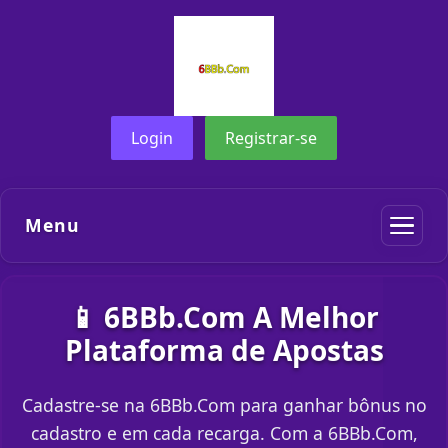
Login
Registrar-se
Menu
📱 6BBb.Com A Melhor
Plataforma de Apostas
Cadastre-se na 6BBb.Com para ganhar bônus no
cadastro e em cada recarga. Com a 6BBb.Com,