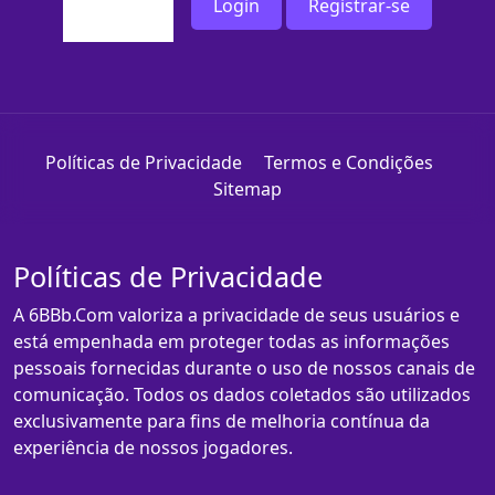
Login
Registrar-se
Políticas de Privacidade
Termos e Condições
Sitemap
Políticas de Privacidade
A 6BBb.Com valoriza a privacidade de seus usuários e
está empenhada em proteger todas as informações
pessoais fornecidas durante o uso de nossos canais de
comunicação. Todos os dados coletados são utilizados
exclusivamente para fins de melhoria contínua da
experiência de nossos jogadores.