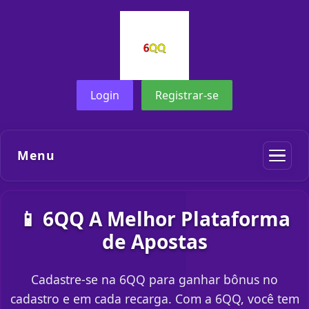
Login
Registrar-se
Menu
📱 6QQ A Melhor Plataforma
de Apostas
Cadastre-se na 6QQ para ganhar bônus no
cadastro e em cada recarga. Com a 6QQ, você tem