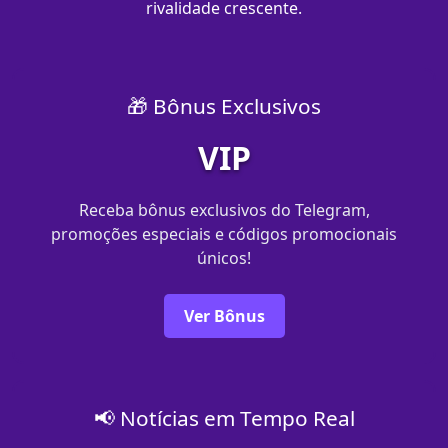
rivalidade crescente.
🎁 Bônus Exclusivos
VIP
Receba bônus exclusivos do Telegram,
promoções especiais e códigos promocionais
únicos!
Ver Bônus
📢 Notícias em Tempo Real