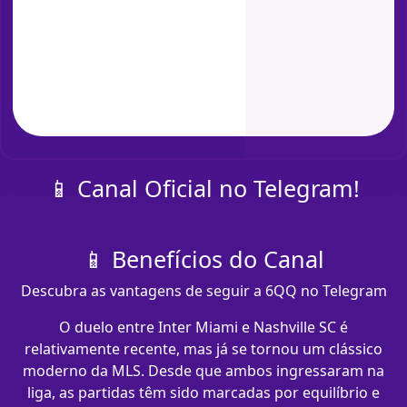
📱 Canal Oficial no Telegram!
📱 Benefícios do Canal
Descubra as vantagens de seguir a 6QQ no Telegram
O duelo entre Inter Miami e Nashville SC é
relativamente recente, mas já se tornou um clássico
moderno da MLS. Desde que ambos ingressaram na
liga, as partidas têm sido marcadas por equilíbrio e