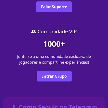
Falar Suporte
👥 Comunidade VIP
1000+
Junte-se a uma comunidade exclusiva de
jogadores e compartilhe experiências!
Entrar Grupo
📱 Como Seguir no Telegram