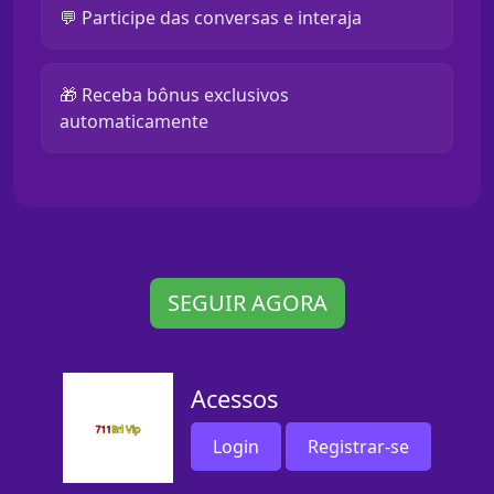
💬 Participe das conversas e interaja
🎁 Receba bônus exclusivos
automaticamente
SEGUIR AGORA
Acessos
Login
Registrar-se