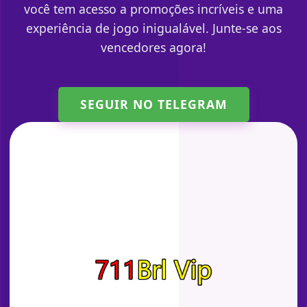
você tem acesso a promoções incríveis e uma
experiência de jogo inigualável. Junte-se aos
vencedores agora!
SEGUIR NO TELEGRAM