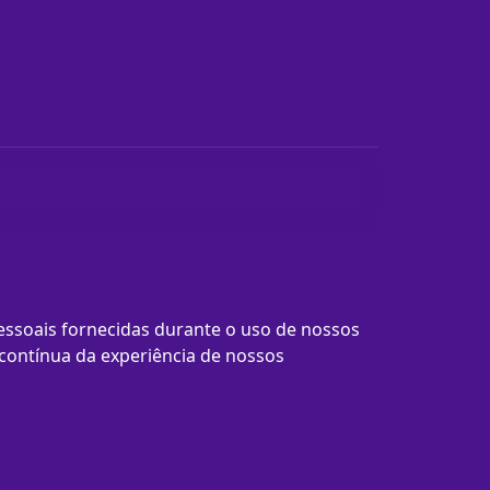
essoais fornecidas durante o uso de nossos
 contínua da experiência de nossos