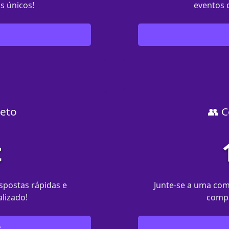
s únicos!
eventos 
reto
👥 
t
espostas rápidas e
Junte-se a uma com
lizado!
compa
e