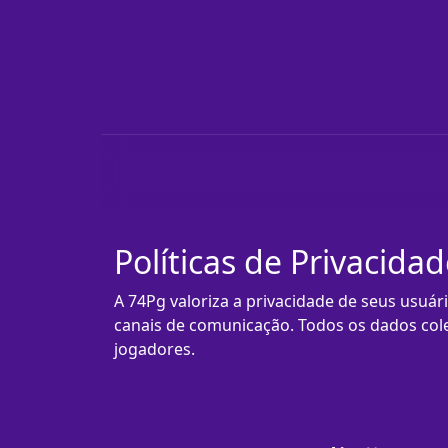
Políticas de Privacida
A 74Pg valoriza a privacidade de seus usuá
canais de comunicação. Todos os dados cole
jogadores.