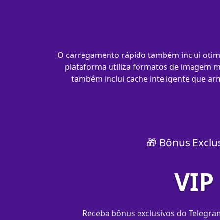
O carregamento rápido também inclui oti
plataforma utiliza formatos de imagem 
também inclui cache inteligente que ar
🎁 Bônus Exclu
VIP
Receba bônus exclusivos do Telegra