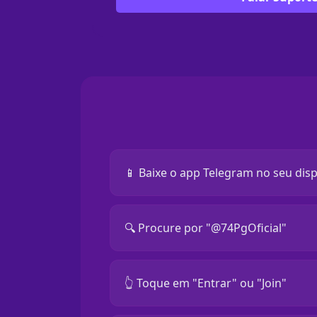
📱 Baixe o app Telegram no seu disp
🔍 Procure por "@74PgOficial"
👆 Toque em "Entrar" ou "Join"