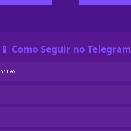
📱 Como Seguir no Telegram
ositivo