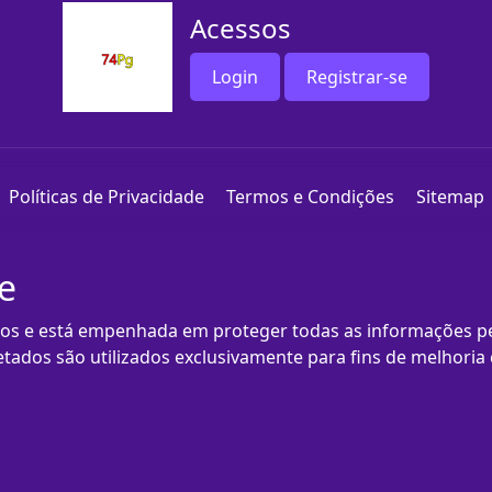
Acessos
Login
Registrar-se
Políticas de Privacidade
Termos e Condições
Sitemap
de
rios e está empenhada em proteger todas as informações p
tados são utilizados exclusivamente para fins de melhoria