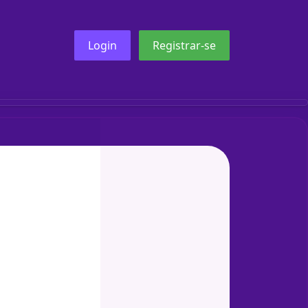
Login
Registrar-se