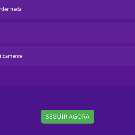
erder nada
a
aticamente
SEGUIR AGORA