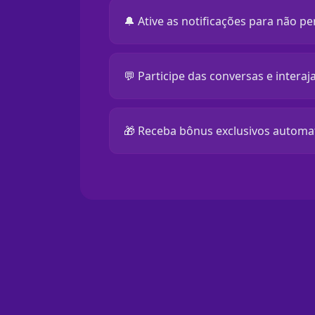
🔔 Ative as notificações para não p
💬 Participe das conversas e interaj
🎁 Receba bônus exclusivos autom