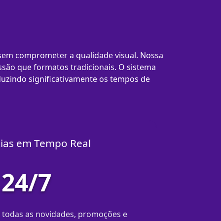
em comprometer a qualidade visual. Nossa
ão que formatos tradicionais. O sistema
duzindo significativamente os tempos de
cias em Tempo Real
24/7
e todas as novidades, promoções e