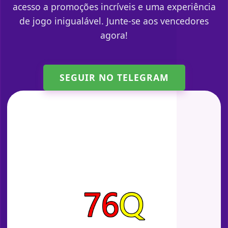
acesso a promoções incríveis e uma experiência
de jogo inigualável. Junte-se aos vencedores
agora!
SEGUIR NO TELEGRAM