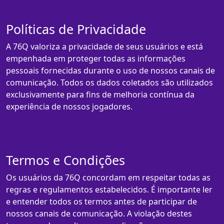
Políticas de Privacidade
A 76Q valoriza a privacidade de seus usuários e está
empenhada em proteger todas as informações
pessoais fornecidas durante o uso de nossos canais de
comunicação. Todos os dados coletados são utilizados
exclusivamente para fins de melhoria contínua da
experiência de nossos jogadores.
Termos e Condições
Os usuários da 76Q concordam em respeitar todas as
regras e regulamentos estabelecidos. É importante ler
e entender todos os termos antes de participar de
nossos canais de comunicação. A violação destes