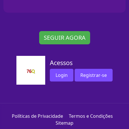
SEGUIR AGORA
Acessos
Login
Registrar-se
Políticas de Privacidade
Termos e Condições
Sitemap