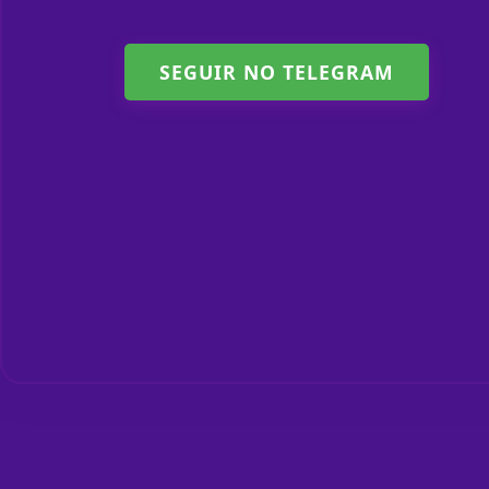
SEGUIR NO TELEGRAM