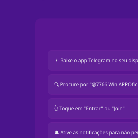
📱 Baixe o app Telegram no seu disp
🔍 Procure por "@7766 Win APPOfici
👆 Toque em "Entrar" ou "Join"
🔔 Ative as notificações para não p