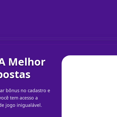
 A Melhor
postas
ar bônus no cadastro e
você tem acesso a
e jogo inigualável.