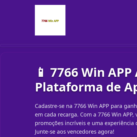
📱 7766 Win APP
Plataforma de A
Cadastre-se na 7766 Win APP para ganh
em cada recarga. Com a 7766 Win APP, 
promoções incríveis e uma experiência d
Junte-se aos vencedores agora!