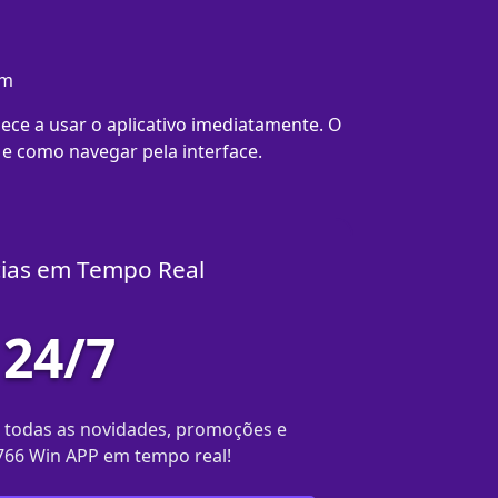
am
mece a usar o aplicativo imediatamente. O
s e como navegar pela interface.
cias em Tempo Real
24/7
e todas as novidades, promoções e
766 Win APP em tempo real!