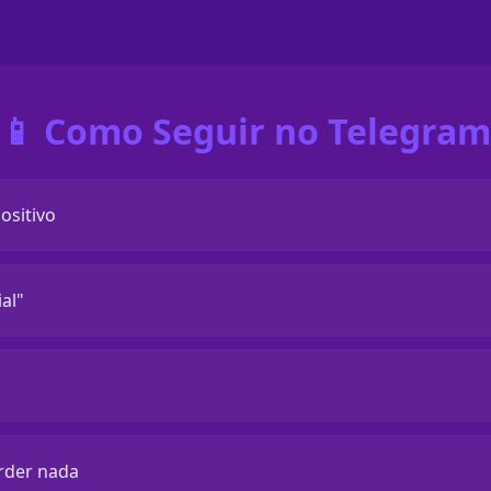
📱 Como Seguir no Telegram
ositivo
al"
erder nada