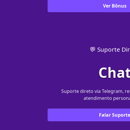
Ver Bônus
💬 Suporte Di
Cha
Suporte direto via Telegram, r
atendimento persona
Falar Suport