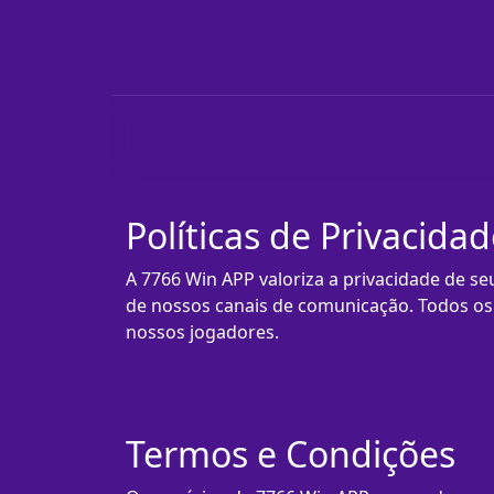
Políticas de Privacida
A 7766 Win APP valoriza a privacidade de s
de nossos canais de comunicação. Todos os 
nossos jogadores.
Termos e Condições