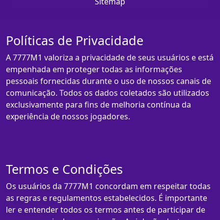
Sitemap
Políticas de Privacidade
A 7777M1 valoriza a privacidade de seus usuários e está
empenhada em proteger todas as informações
pessoais fornecidas durante o uso de nossos canais de
comunicação. Todos os dados coletados são utilizados
exclusivamente para fins de melhoria contínua da
experiência de nossos jogadores.
Termos e Condições
Os usuários da 7777M1 concordam em respeitar todas
as regras e regulamentos estabelecidos. É importante
ler e entender todos os termos antes de participar de