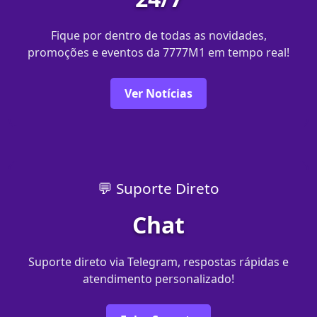
Fique por dentro de todas as novidades,
promoções e eventos da 7777M1 em tempo real!
Ver Notícias
💬 Suporte Direto
Chat
Suporte direto via Telegram, respostas rápidas e
atendimento personalizado!