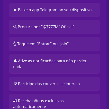
📱 Baixe o app Telegram no seu dispositivo
🔍 Procure por "@7777M1Oficial"
👆 Toque em "Entrar" ou "Join"
🔔 Ative as notificações para não perder
nada
💬 Participe das conversas e interaja
🎁 Receba bônus exclusivos
automaticamente