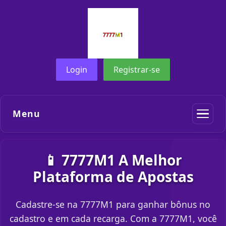
Login
Registrar-se
Menu
📱 7777M1 A Melhor
Plataforma de Apostas
Cadastre-se na 7777M1 para ganhar bônus no
cadastro e em cada recarga. Com a 7777M1, você